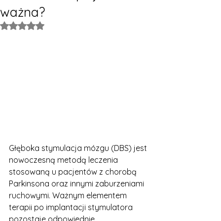
ważna?
Oceniono na NaN z 5 gwiazdek.
Głęboka stymulacja mózgu (DBS) jest 
nowoczesną metodą leczenia 
stosowaną u pacjentów z chorobą 
Parkinsona oraz innymi zaburzeniami 
ruchowymi. Ważnym elementem 
terapii po implantacji stymulatora 
pozostaje odpowiednie 