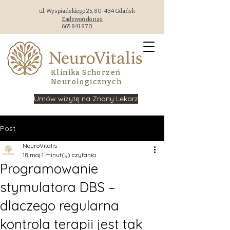
ul. Wyspiańskiego 25, 80-434 Gdańsk
Zadzwoń do nas
665 841 870
Klinika Schorzeń
Neurologicznych
Umów wizytę na Znany Lekarz
Post
NeuroVitalis
18 maj
1 minut(y) czytania
Programowanie
stymulatora DBS –
dlaczego regularna
kontrola terapii jest tak