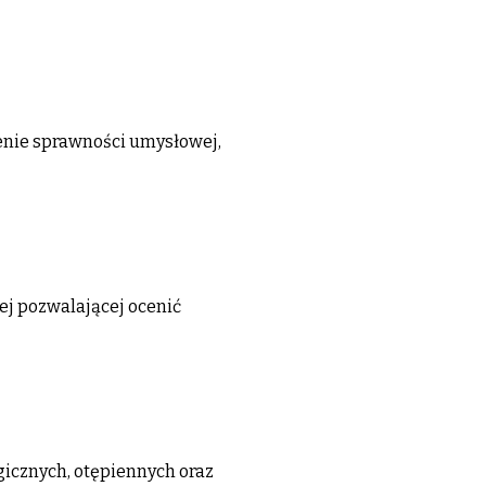
zenie sprawności umysłowej,
j pozwalającej ocenić
icznych, otępiennych oraz