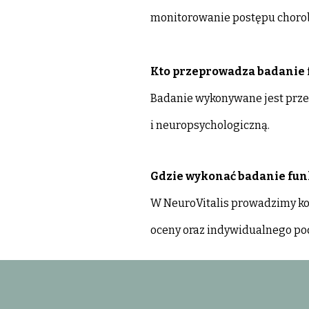
monitorowanie postępu choroby
Kto przeprowadza badanie 
Badanie wykonywane jest prze
i neuropsychologiczną.
Gdzie wykonać badanie fun
W NeuroVitalis prowadzimy k
oceny oraz indywidualnego pod