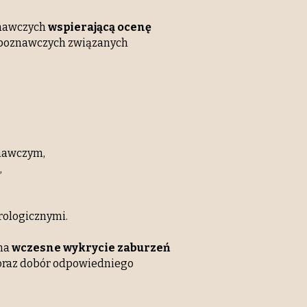
znawczych
wspierającą ocenę
w poznawczych związanych
nawczym,
,
rologicznymi.
na
wczesne wykrycie zaburzeń
oraz dobór odpowiedniego