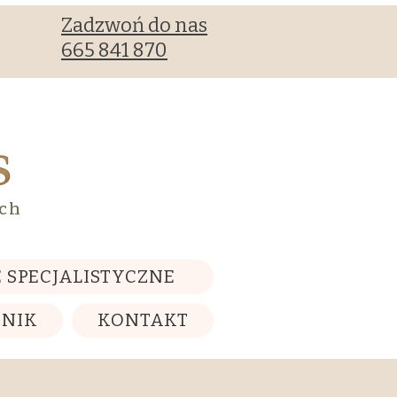
Zadzwoń do nas
665 841 870
ych
 SPECJALISTYCZNE
NNIK
KONTAKT