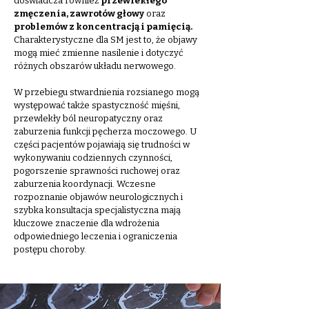
doświadcza również
przewlekłego
zmęczenia, zawrotów głowy
oraz
problemów z koncentracją i pamięcią.
Charakterystyczne dla SM jest to, że objawy
mogą mieć zmienne nasilenie i dotyczyć
różnych obszarów układu nerwowego.
W przebiegu stwardnienia rozsianego mogą
występować także spastyczność mięśni,
przewlekły ból neuropatyczny oraz
zaburzenia funkcji pęcherza moczowego. U
części pacjentów pojawiają się trudności w
wykonywaniu codziennych czynności,
pogorszenie sprawności ruchowej oraz
zaburzenia koordynacji. Wczesne
rozpoznanie objawów neurologicznych i
szybka konsultacja specjalistyczna mają
kluczowe znaczenie dla wdrożenia
odpowiedniego leczenia i ograniczenia
postępu choroby.