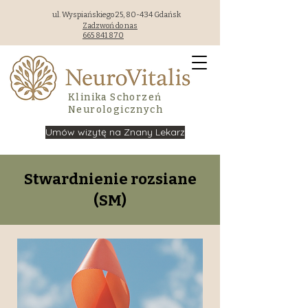
ul. Wyspiańskiego 25, 80-434 Gdańsk
Zadzwoń do nas
665 841 870
Klinika Schorzeń
Neurologicznych
Umów wizytę na Znany Lekarz
Stwardnienie rozsiane
(SM)