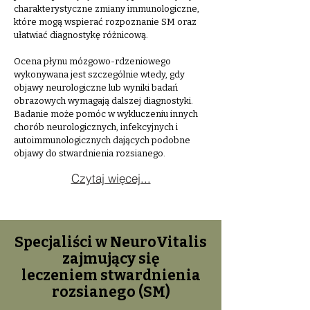
charakterystyczne zmiany immunologiczne,
które mogą wspierać rozpoznanie SM oraz
ułatwiać diagnostykę różnicową.
Ocena płynu mózgowo-rdzeniowego
wykonywana jest szczególnie wtedy, gdy
objawy neurologiczne lub wyniki badań
obrazowych wymagają dalszej diagnostyki.
Badanie może pomóc w wykluczeniu innych
chorób neurologicznych, infekcyjnych i
autoimmunologicznych dających podobne
objawy do stwardnienia rozsianego.
Czytaj więcej...
Specjaliści w NeuroVitalis
zajmujący się
leczeniem stwardnienia
rozsianego (SM)