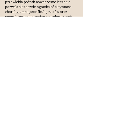
przewlekłą, jednak nowoczesne leczenie
pozwala skutecznie ograniczać aktywność
choroby, zmniejszać liczbę rzutów oraz
spowalniać postęp zmian neurologicznych.
Jakie są pierwsze objawy
stwardnienia rozsianego?
Pierwsze objawy SM mogą obejmować
zaburzenia widzenia, drętwienie kończyn,
osłabienie siły mięśniowej, problemy z
równowagą, przewlekłe zmęczenie oraz
zaburzenia czucia.
Jak diagnozuje się stwardnienie
rozsiadne?
​Diagnostyka SM opiera się na badaniu
neurologicznym, rezonansie magnetycznym
oraz dodatkowych badaniach, takich jak
analiza płynu mózgowo-rdzeniowego czy
badania laboratoryjne.
Na czym polega badanie płynu
mózgowo-rdzeniowego?
Badanie płynu mózgowo-rdzeniowego