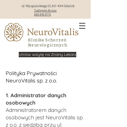
ul. Wyspiańskiego 25, 80-434 Gdańsk
Zadzwoń do nas
665 841 870
Klinika Schorzeń
Neurologicznych
Umów wizytę na Znany Lekarz
Polityka Prywatności
NeuroVitalis sp. z o.o.
1. Administrator danych
osobowych
Administratorem danych
osobowych jest NeuroVitalis sp.
z o.o. z siedzibą przy ul.